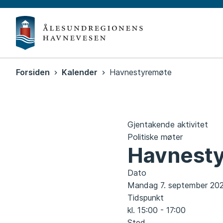
Ålesun
havn
Du
Forsiden
Kalender
Havnestyremøte
er
her:
Gjentakende aktivitet
Politiske møter
Havnest
Dato
Mandag 7. september 20
Tidspunkt
kl. 15:00 - 17:00
Sted