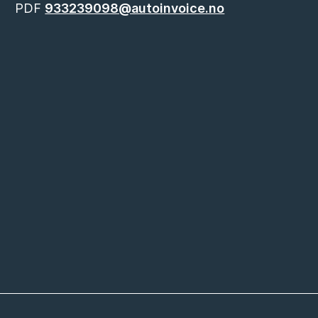
PDF
933239098@autoinvoice.no