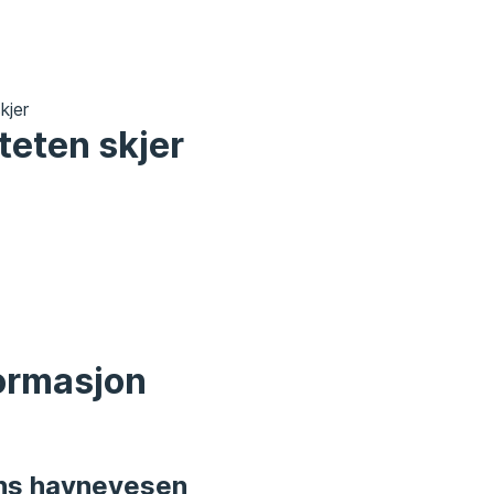
kjer
teten skjer
formasjon
ns havnevesen