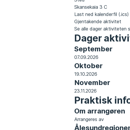
Skansekaia 3 C
Last
Last ned kalenderfil (.ics)
ned
Gjentakende aktivitet
kalenderfil
Se alle dager aktiviteten s
Dager aktivi
(.ics)
September
07.09.2026
Oktober
19.10.2026
November
23.11.2026
Praktisk in
Om arrangøren
Arrangeres av
Ålesundregione