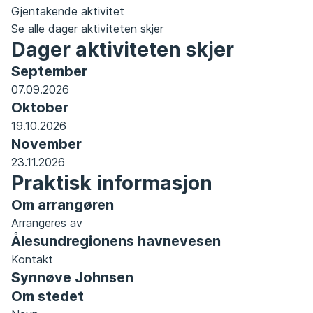
ned
Gjentakende aktivitet
kalenderfil
Se alle dager aktiviteten skjer
Dager aktiviteten skjer
(.ics)
September
07.09.2026
Oktober
19.10.2026
November
23.11.2026
Praktisk informasjon
Om arrangøren
Arrangeres av
Ålesundregionens havnevesen
Kontakt
Synnøve Johnsen
Om stedet