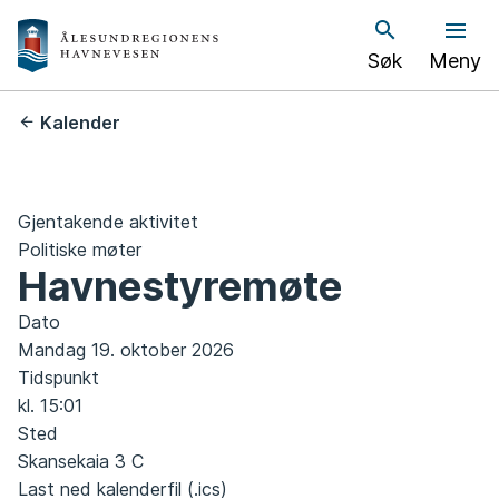
Å
Søk
Meny
l
e
Du
Kalender
er
s
her:
u
Gjentakende aktivitet
n
Politiske møter
Havnestyremøte
d
Dato
h
Mandag 19. oktober 2026
Tidspunkt
a
kl. 15:01
v
Sted
Skansekaia 3 C
n
Last
Last ned kalenderfil (.ics)