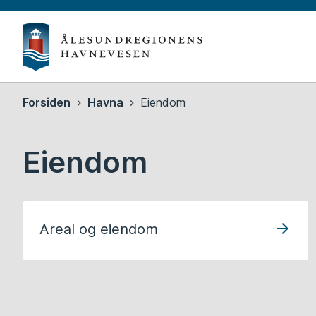
Ålesun
havn
Du
Forsiden
Havna
Eiendom
er
her:
Eiendom
Areal og eiendom