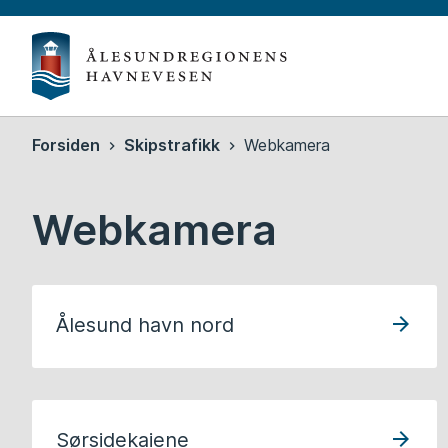
Ålesun
havn
Du
Forsiden
Skipstrafikk
Webkamera
er
her:
Webkamera
Ålesund havn nord
Sørsidekaiene