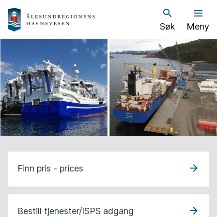
Å
Søk
Meny
l
e
s
u
n
d
h
a
Finn pris - prices
v
n
Bestill tjenester/ISPS adgang