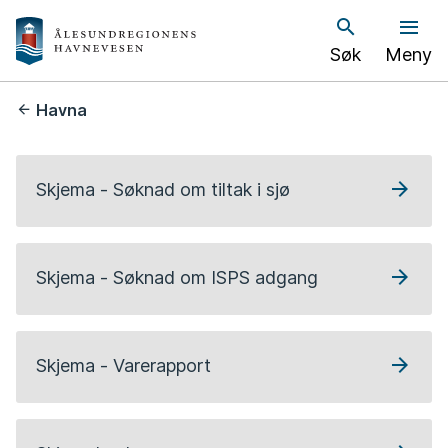
Å
Søk
Meny
l
e
Du
Havna
er
s
her:
u
Skjema - Søknad om tiltak i sjø
n
d
Skjema - Søknad om ISPS adgang
h
a
Skjema - Varerapport
v
n