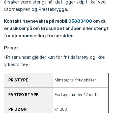
årsaker være stengt når det ligger skip til kai ved
Stornespiren og Prestebrygga.
Kontakt havnevakta på mobil
95883400
om du
er usikker på om Brosundet er åpen eller stengt
for gjennomseiling fra sørsiden.
Priser
(Priser under gjelder kun for fritidsfartøy og ikke
yrkesfartøy)
PRISTYPE
Minstepris fritidsbåter
FARTØYSTYPE
Fartøyer under 12 meter
PR DØGN
kr. 200
PR TIME*