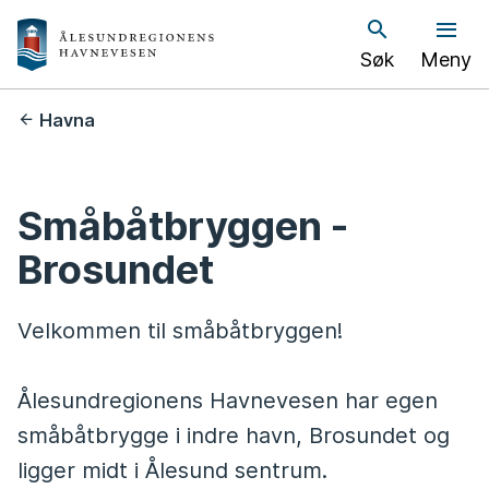
Å
Søk
Meny
l
e
Du
Havna
er
s
her:
u
Småbåtbryggen -
n
Brosundet
d
Velkommen til småbåtbryggen!
h
a
Ålesundregionens Havnevesen har egen
v
småbåtbrygge i indre havn, Brosundet og
n
ligger midt i Ålesund sentrum.