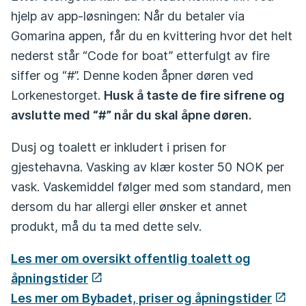
hjelp av app­-løsningen: Når du betaler via
Gomarina appen, får du en kvittering hvor det helt
nederst står “Code for boat” etterfulgt av fire
siffer og “#”. Denne koden åpner døren ved
Lorkenestorget.
Husk å taste de fire sifrene og
avslutte med “#” når du skal åpne døren.
Dusj og toalett er inkludert i prisen for
gjestehavna. Vasking av klær koster 50 NOK per
vask. Vaskemiddel følger med som standard, men
dersom du har allergi eller ønsker et annet
produkt, må du ta med dette selv.
Les mer om oversikt offentlig toalett og
åpningstider
Les mer om Bybadet, priser og åpningstider