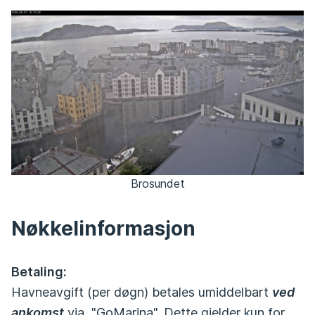
Brosundet
Nøkkelinformasjon
Betaling:
Havneavgift (per døgn) betales umiddelbart
ved
ankomst
via "GoMarina". Dette gjelder kun for