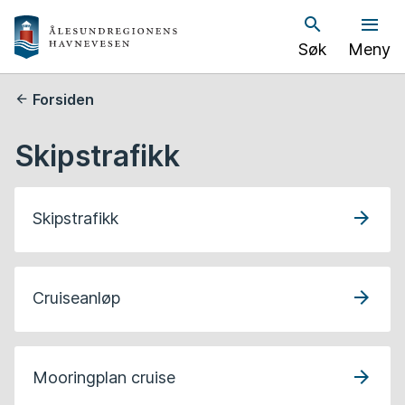
Å
Søk
Meny
l
e
Du
Forsiden
er
s
her:
Skipstrafikk
u
n
Skipstrafikk
d
h
Cruiseanløp
a
v
Mooringplan cruise
n