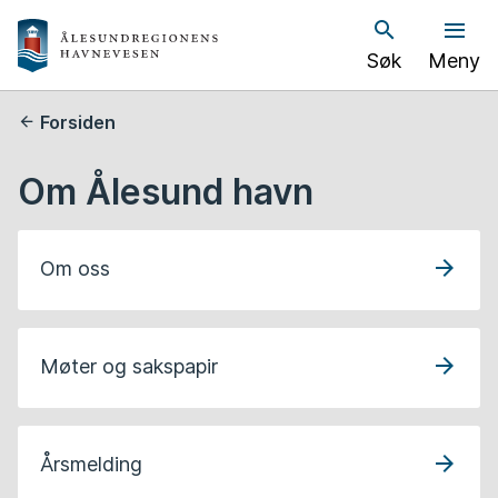
Å
Søk
Meny
l
e
Du
Forsiden
er
s
her:
Om Ålesund havn
u
n
Om oss
d
h
Møter og sakspapir
a
v
Årsmelding
n