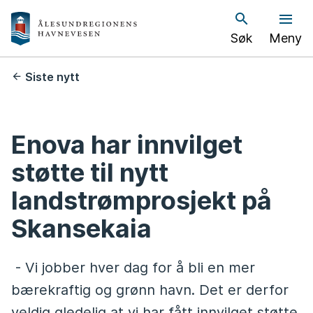
Å
Søk
Meny
l
e
Du
Siste nytt
er
s
her:
u
Enova har innvilget
n
støtte til nytt
d
landstrømprosjekt på
h
Skansekaia
a
- Vi jobber hver dag for å bli en mer
v
bærekraftig og grønn havn. Det er derfor
n
veldig gledelig at vi har fått innvilget støtte