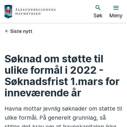
Å
Søk
Meny
l
e
Du
Siste nytt
er
s
her:
u
Søknad om støtte til
n
ulike formål i 2022 -
d
Søknadsfrist 1.mars for
h
inneværende år
a
Havna mottar jevnlig søknader om støtte til
v
ulike formål. På generelt grunnlag, så
n
stilles det krav om at havnekapitalen ikke