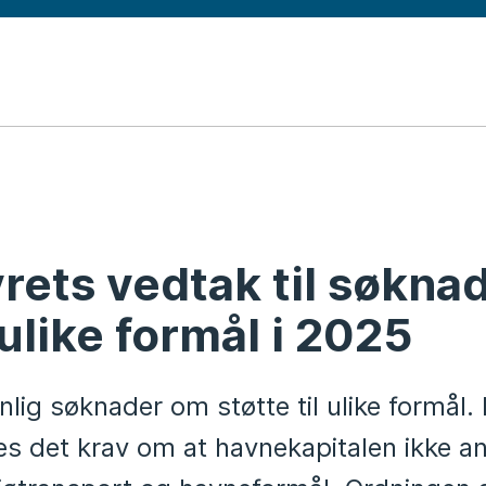
d
rets vedtak til søkna
 ulike formål i 2025
lig søknader om støtte til ulike formål.
les det krav om at havnekapitalen ikke a