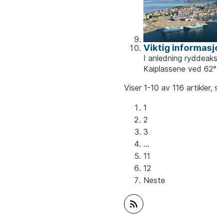
Viktig informasj
I anledning ryddeaks
Kaiplassene ved 62°N
Viser
1-10
av
116
artikler,
1
2
3
...
11
12
Neste