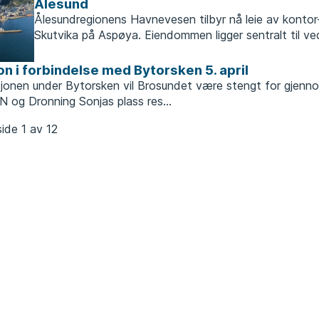
Ålesund
Ålesundregionens Havnevesen tilbyr nå leie av kontor-,
Skutvika på Aspøya. Eiendommen ligger sentralt til ved i
on i forbindelse med Bytorsken 5. april
jonen under Bytorsken vil Brosundet være stengt for gjennomf
 og Dronning Sonjas plass res...
side
1
av
12