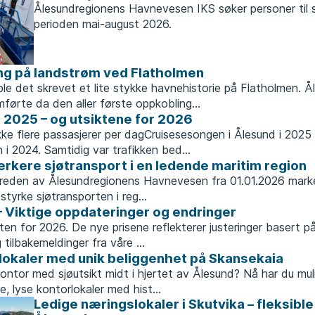
Ålesundregionens Havnevesen IKS søker personer til
perioden mai-august 2026.
ng på landstrøm ved Flatholmen
le det skrevet et lite stykke havnehistorie på Flatholmen. 
ørte da den aller første oppkobling...
2025 – og utsiktene for 2026
ikke flere passasjerer per dagCruisesesongen i Ålesund i 202
 i 2024. Samtidig var trafikken bed...
erkere sjøtransport i en ledende maritim region
eden av Ålesundregionens Havnevesen fra 01.01.2026 markere
styrke sjøtransporten i reg...
– Viktige oppdateringer og endringer
sten for 2026. De nye prisene reflekterer justeringer basert på
tilbakemeldinger fra våre ...
okaler med unik beliggenhet på Skansekaia
ntor med sjøutsikt midt i hjertet av Ålesund? Nå har du mu
, lyse kontorlokaler med hist...
Ledige næringslokaler i Skutvika – fleksible