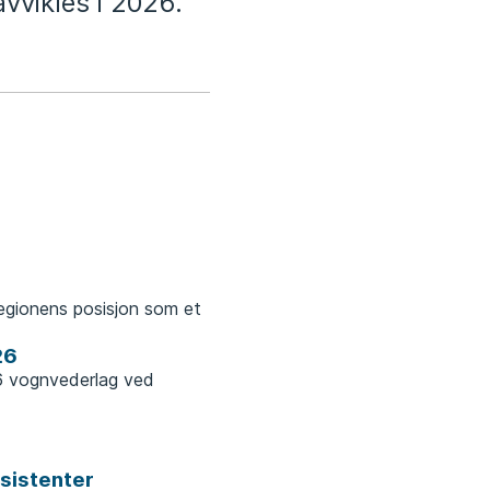
avvikles i 2026.
egionens posisjon som et
26
6 vognvederlag ved
sistenter