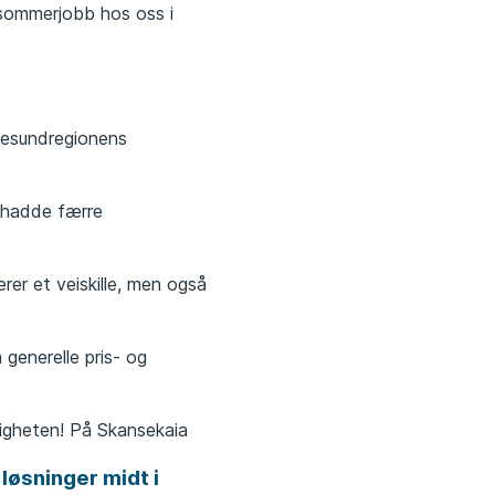
 sommerjobb hos oss i
Ålesundregionens
5 hadde færre
r et veiskille, men også
 generelle pris- og
ligheten! På Skansekaia
 løsninger midt i