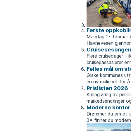
Første oppkobli
Mandag 17. februar b
Havnevesen gjennomf
Cruisesesongen 
Flere cruisedager – 
cruisepassasjerer enn
Felles mål om st
Giske kommunes uttr
en ny mulighet for å 
Prislisten 2026 
Kunngjøring av prisli
markedsendringer og 
Moderne kontorl
Drømmer du om et ko
3A finner du moderne