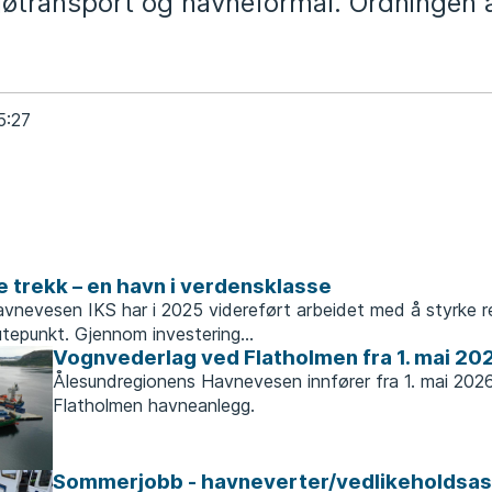
sjøtransport og havneformål. Ordningen 
5:27
e
e trekk – en havn i verdensklasse
vnevesen IKS har i 2025 videreført arbeidet med å styrke r
tepunkt. Gjennom investering...
Vognvederlag ved Flatholmen fra 1. mai 20
Ålesundregionens Havnevesen innfører fra 1. mai 202
Flatholmen havneanlegg.
Sommerjobb - havneverter/vedlikeholdsas