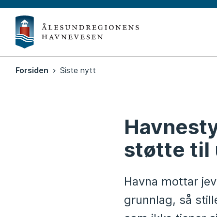
Ålesun
havn
Du
Forsiden
Siste nytt
er
her:
Havnesty
støtte til
Havna mottar jevn
grunnlag, så stil